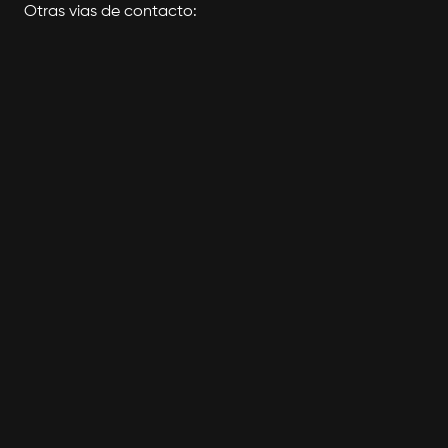
Otras vias de contacto:
(+54) 11-2643-1703
Lunes a Viernes de 9 a 15hs
Contacto Whatsapp
respondemos por whatsapp
info@teatrix.com
contactanos por email
Bonpland 1281, 2do. Piso
CABA, Argentina