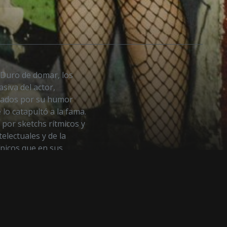
Duro de domar, los
asiva del actor,
gnados por su humor
 lo catapultó a la fama.
por sketchs rítmicos y
telectuales y de la
ípicos que en sus
estra sociedad, por
 un humor incisivo que
R