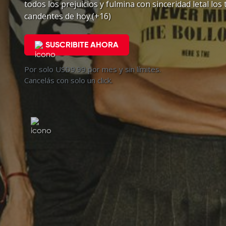
todos los prejuicios y fulmina con sinceridad letal los
candentes de hoy.(+16)
SUSCRIBITE AHORA
Por solo USD9.99 por mes y sin límites.
Cancelás con solo un click.