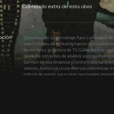
Contenido extra de esta obra
pción
Conocido por su personaje Paco Cambiasso de 
videos virales de El Sketch fueron la escalada m
humorista y guionista de TV Guille Aquino, si
delirante con tintes de análisis sociopolítico que
Germen de esa dinámica y conformada también 
veloces, Antisocial cruza diversas referencias in
cultura de masas para crear personajes arquet
extremos engloban a los seres que integran nu
supuesto, con verdades siempre tamizadas por
se ríe de todo y de todos.
pleto
AUTORÍA
DIRECTO