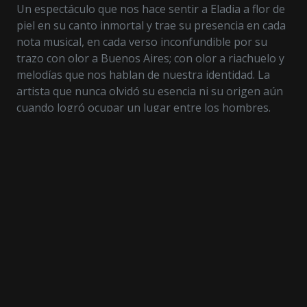
Un espectáculo que nos hace sentir a Eladia a flor de
piel en su canto inmortal y trae su presencia en cada
nota musical, en cada verso inconfundible por su
trazo con olor a Buenos Aires; con olor a riachuelo y
melodías que nos hablan de nuestra identidad. La
artista que nunca olvidó su esencia ni su origen aún
cuando logró ocupar un lugar entre los hombres.
Porque así como existe el Sur de Homero Manzi, el
Sur de Jorge Luis Borges, también tenemos el Sur de
Eladia: "Al barrio de la infancia, la dulce fiesta de las
cosas más sencillas, las cosas que ya nunca volcerán
si desde el día que me fui, con la emoción y con la
cruz yo sé que tengo el corazón murando al sur".
Reparto completo
AUTORÍA