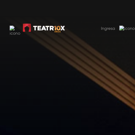
SUSCRIBITE AHORA
USD 9.99 por mes. El primer mes 50% de descuento
Ingresa