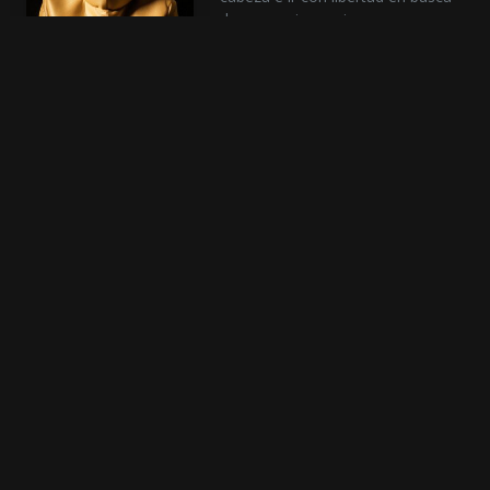
de su propio camino.
Antes de que me olvide
Capocómico de raza, Pinti
arremete contra los que ensalzan
el pasado con anteojeras y
fundamenta con rigor la inmensa
sucesión de deslices políticos de
los últimos 200 años: de la
Revolución de Mayo al presente.
Cosa de minas
¡Preparate para conocer el
universo femenino! Un stand-up
perfecto para hacer catarsis
llorando de la risa creado por